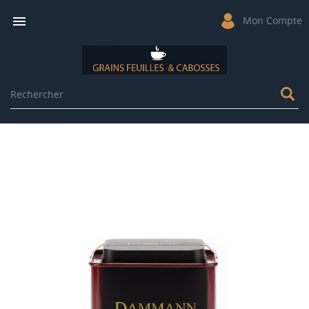

Mon Compte