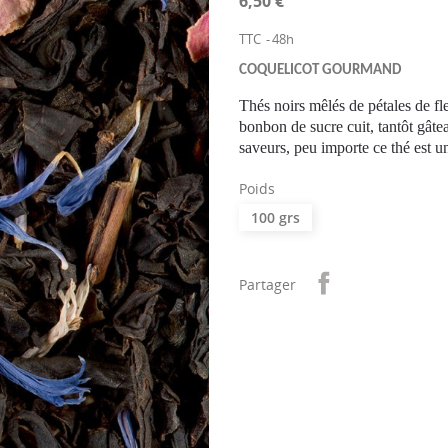
6,50 €
TTC
48h
COQUELICOT GOURMAND
Thés noirs mêlés de pétales de fl
bonbon de sucre cuit, tantôt gâte
saveurs, peu importe ce thé est un
Poids
100 grs
Partager