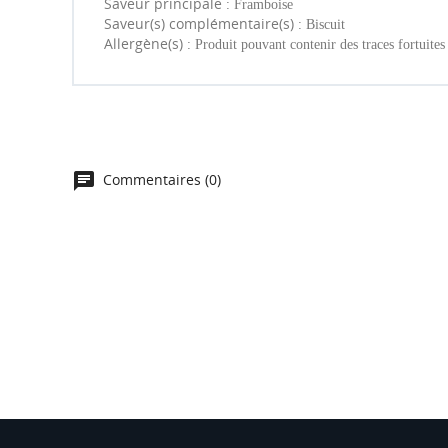
Saveur principale :
Framboise
Saveur(s) complémentaire(s) :
Biscuit
Allergène(s) :
Produit pouvant contenir des traces fortuites
chat
Commentaires (0)